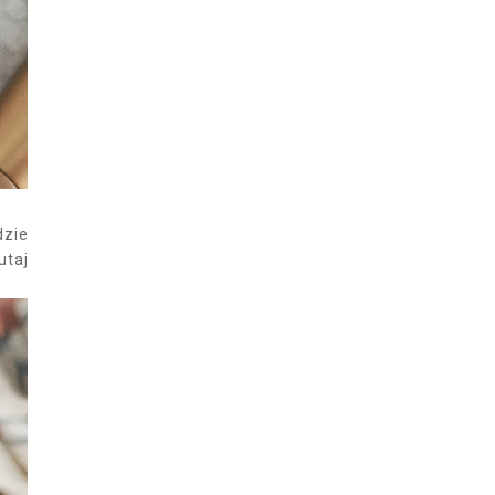
dzie
utaj