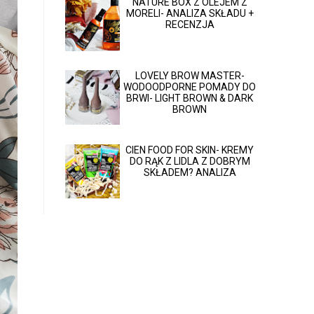
NATURE BOX Z OLEJEM Z
MORELI- ANALIZA SKŁADU +
RECENZJA
LOVELY BROW MASTER-
WODOODPORNE POMADY DO
BRWI- LIGHT BROWN & DARK
BROWN
CIEN FOOD FOR SKIN- KREMY
DO RĄK Z LIDLA Z DOBRYM
SKŁADEM? ANALIZA