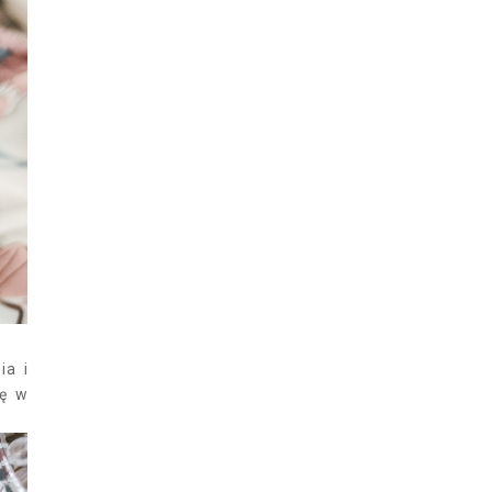
ia i
ię w