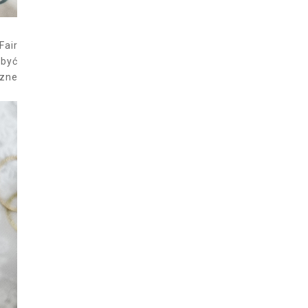
Fair
 być
czne