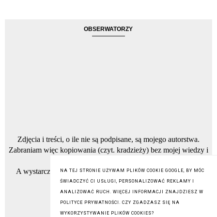
OBSERWATORZY
Zdjęcia i treści, o ile nie są podpisane, są mojego autorstwa.
Zabraniam więc kopiowania (czyt. kradzieży) bez mojej wiedzy i
zgody, zdjęć oraz tekstów.
A wystarczy napisać na maila którego znajdziesz w zakładce
NA TEJ STRONIE UŻYWAM PLIKÓW COOKIE GOOGLE, BY MÓC
Kontakt.
ŚWIADCZYĆ CI USŁUGI, PERSONALIZOWAĆ REKLAMY I
ANALIZOWAĆ RUCH. WIĘCEJ INFORMACJI ZNAJDZIESZ W
POLITYCE PRYWATNOŚCI. CZY ZGADZASZ SIĘ NA
WYKORZYSTYWANIE PLIKÓW COOKIES?