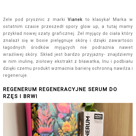
Żele pod prysznic z marki
Vianek
to klasyka! Marka w
ostatnim czasie przeszedł spory glow up, a tutaj mamy
przykład nowej szaty graficznej. Żel myjący do ciała który
znalazł się w boxie pielęgnuje skórę i dzięki zawartości
łagodnych środków myjących nie podrażnia nawet
wrażliwej skóry. Skład jest bardzo przyjazny- znajdziemy
w nim inulinę, ziołowy ekstrakt z bławatka, lnu i podbiału
dzięki czemu produkt wzmacnia barierę ochronną nawilża i
regeneruje.
REGENERUM REGENERACYJNE SERUM DO
RZĘS I BRWI