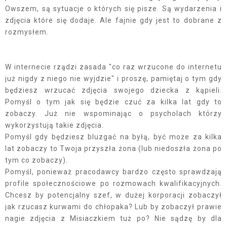
Owszem, są sytuacje o których się pisze. Są wydarzenia i
zdjęcia które się dodaje. Ale fajnie gdy jest to dobrane z
rozmysłem.
W internecie rządzi zasada "co raz wrzucone do internetu
już nigdy z niego nie wyjdzie" i proszę, pamiętaj o tym gdy
będziesz wrzucać zdjęcia swojego dziecka z kąpieli.
Pomyśl o tym jak się będzie czuć za kilka lat gdy to
zobaczy. Już nie wspominając o psycholach którzy
wykorzystują takie zdjęcia.
Pomyśl gdy będziesz bluzgać na byłą, być może za kilka
lat zobaczy to Twoja przyszła żona (lub niedoszła żona po
tym co zobaczy).
Pomyśl, ponieważ pracodawcy bardzo często sprawdzają
profile społecznościowe po rozmowach kwalifikacyjnych.
Chcesz by potencjalny szef, w dużej korporacji zobaczył
jak rzucasz kurwami do chłopaka? Lub by zobaczył prawie
nagie zdjęcia z Misiaczkiem tuż po? Nie sądzę by dla