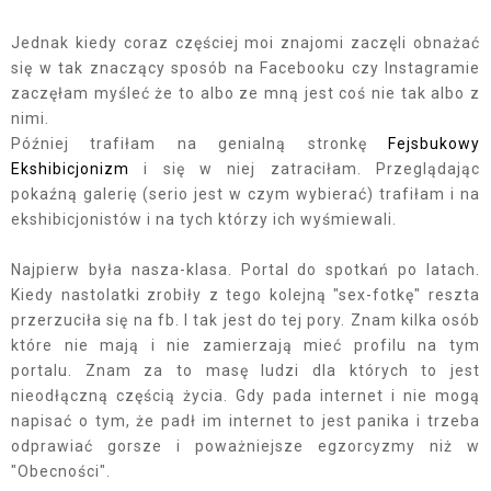
Jednak kiedy coraz częściej moi znajomi zaczęli obnażać
się w tak znaczący sposób na Facebooku czy Instagramie
zaczęłam myśleć że to albo ze mną jest coś nie tak albo z
nimi.
Później trafiłam na genialną stronkę
Fejsbukowy
Ekshibicjonizm
i się w niej zatraciłam. Przeglądając
pokaźną galerię (serio jest w czym wybierać) trafiłam i na
ekshibicjonistów i na tych którzy ich wyśmiewali.
Najpierw była nasza-klasa. Portal do spotkań po latach.
Kiedy nastolatki zrobiły z tego kolejną "sex-fotkę" reszta
przerzuciła się na fb. I tak jest do tej pory. Znam kilka osób
które nie mają i nie zamierzają mieć profilu na tym
portalu. Znam za to masę ludzi dla których to jest
nieodłączną częścią życia. Gdy pada internet i nie mogą
napisać o tym, że padł im internet to jest panika i trzeba
odprawiać gorsze i poważniejsze egzorcyzmy niż w
"Obecności".