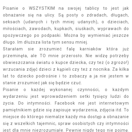
Pisanie o WSZYSTKIM na swojej tablicy to jest jak
obnażanie się na ulicy. Są posty o zdradach, długach,
seksach (udanych i tych mniej udanych), o dzieciach,
miłościach, zawodach, kupkach, siuśkach, wyprawach do
spożywczego po podpaski. Można by wymieniać jeszcze
długo. Im dłuższa lista tym sensu mniej.
Starałam sie zrozumieć falę karniaków która już
przeminęła, ale TO mnie przerosło. Nie widzę potrzeby
obwieszczania światu o kupce dziecka, czy też (o zgrozo!)
wrzucania zdjęć dzieci z kąpieli czy też z nocnika. Za kilka
lat to dziecko podrośnie i to zobaczy a ja nie jestem w
stanie zrozumieć jak się będzie czuć.
Pisanie o każdej wykonanej czynności, o każdym
wydarzeniu jest wprowadzeniem setki tysięcy ludzi do
życia. Do intymności. Facebook nie jest internetowym
pamiętnikiem gdzie się zapisuje wydarzenia, zdjęcia itd. To
miejsce do którego niemalże każdy ma dostęp a obnażanie
się z wszelkich tajemnic, spraw osobistych czy intymności
jest dla mnie niezrozumiałe. Pewnie nigdy tego nie pojmę.