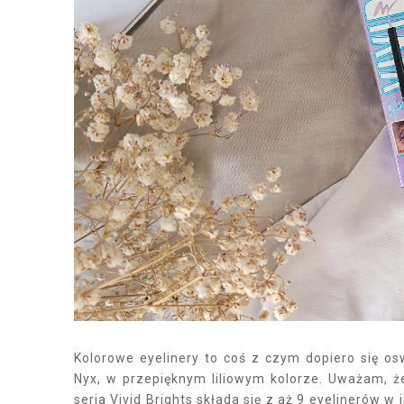
Kolorowe eyelinery to coś z czym dopiero się 
Nyx, w przepięknym liliowym kolorze. Uważam, ż
seria Vivid Brights składa się z aż 9 eyelinerów w