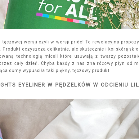
 tęczowej wersji czyli w wersji pride! To rewelacyjna propozy
 Produkt oczyszcza delikatnie, ale skutecznie i koi skórę skł
waną technologię miceli które usuwają z twarzy pozostał
rzez cały dzień. Chyba każdy z nas zna różowy płyn od m
siąca dumy wypuściła taki piękny, tęczowy produkt
IGHTS EYELINER W PĘDZELKÓW W ODCIENIU LI