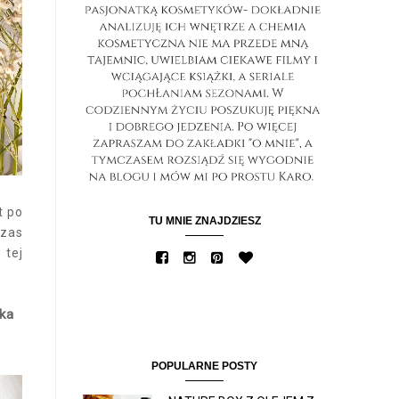
t po
TU MNIE ZNAJDZIESZ
czas
 tej
ka
POPULARNE POSTY