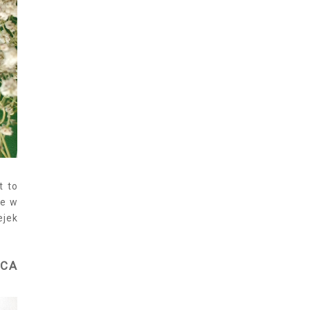
t to
te w
ejek
ĄCA