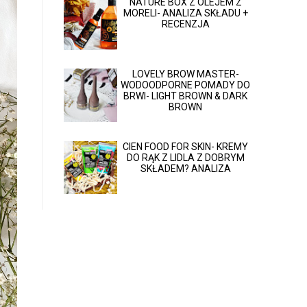
NATURE BOX Z OLEJEM Z
MORELI- ANALIZA SKŁADU +
RECENZJA
LOVELY BROW MASTER-
WODOODPORNE POMADY DO
BRWI- LIGHT BROWN & DARK
BROWN
CIEN FOOD FOR SKIN- KREMY
DO RĄK Z LIDLA Z DOBRYM
SKŁADEM? ANALIZA