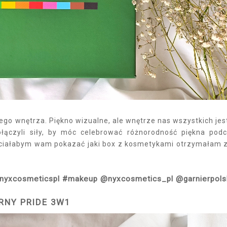
ego wnętrza. Piękno wizualne, ale wnętrze nas wszystkich jes
ołączyli siły, by móc celebrować różnorodność piękna pod
hciałabym wam pokazać jaki box z kosmetykami otrzymałam z
l #nyxcosmeticspl #makeup @nyxcosmetics_pl @garnierpols
ARNY PRIDE 3W1