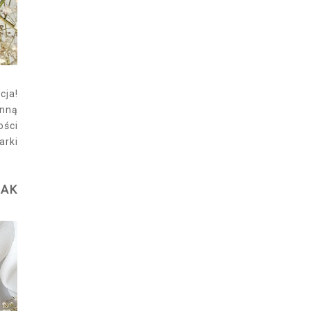
cja!
onną
ości
arki
LAK