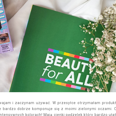
oswajam i zaczynam używać. W przesyłce otrzymałam produk
e bardzo dobrze komponuje się z moimi zielonymi oczami. 
 intensywnych kolorach! Mają cienki pędzelek który bardzo uła