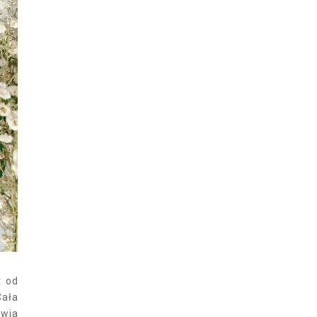
t od
Cała
twia