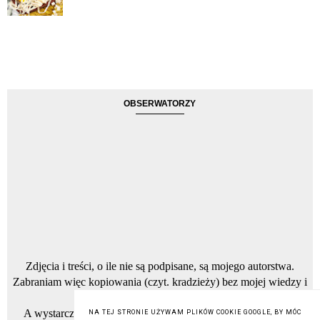
OBSERWATORZY
Zdjęcia i treści, o ile nie są podpisane, są mojego autorstwa.
Zabraniam więc kopiowania (czyt. kradzieży) bez mojej wiedzy i
zgody, zdjęć oraz tekstów.
A wystarczy napisać na maila którego znajdziesz w zakładce
NA TEJ STRONIE UŻYWAM PLIKÓW COOKIE GOOGLE, BY MÓC