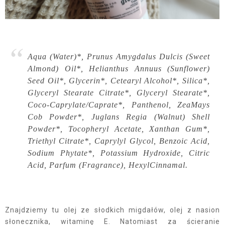
Aqua (Water)*, Prunus Amygdalus Dulcis (Sweet
Almond) Oil*, Helianthus Annuus (Sunflower)
Seed Oil*, Glycerin*, Cetearyl Alcohol*, Silica*,
Glyceryl Stearate Citrate*, Glyceryl Stearate*,
Coco-Caprylate/Caprate*, Panthenol, ZeaMays
Cob Powder*, Juglans Regia (Walnut) Shell
Powder*, Tocopheryl Acetate, Xanthan Gum*,
Triethyl Citrate*, Caprylyl Glycol, Benzoic Acid,
Sodium Phytate*, Potassium Hydroxide, Citric
Acid, Parfum (Fragrance), HexylCinnamal.
Znajdziemy tu olej ze słodkich migdałów, olej z nasion
słonecznika, witaminę E. Natomiast za ścieranie