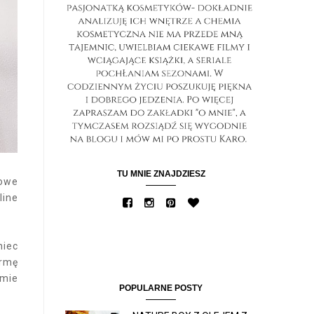
TU MNIE ZNAJDZIESZ
nowe
line
niec
ormę
umie
POPULARNE POSTY