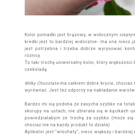
Kolor pomadki jest brązowy, w widocznym ciepły
kredki jest to bardziej widocznie- ma ona nieco 
jest potrzebna i trzeba dobrze wyrysować kont
różnicy.
To taki trochę uniwersalny kolor, który większośc
czekoladą.
Milky Chocolate
ma całkiem dobre krycie, chociaż n
wyrównać. Jest też odporny na nakładanie warstw i
Bardzo mi się podoba że zasycha szybko na tota
skorupy na ustach, nie zbierała się w kącikach u
powiedziałabym że trochę za szybko (może się 
chociaż nie na każdy produkt to działa).
Aplikator jest "włochaty", nieco większy i bardziej