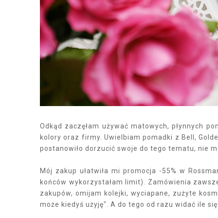
Odkąd zaczęłam używać matowych, płynnych poma
kolory oraz firmy. Uwielbiam pomadki z Bell, Gold
postanowiło dorzucić swoje do tego tematu, nie m
Mój zakup ułatwiła mi promocja -55% w Rossmann
końców wykorzystałam limit). Zamówienia zawsze 
zakupów, omijam kolejki, wyciapane, zużyte kosme
może kiedyś użyję". A do tego od razu widać ile s