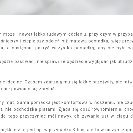
m może i nawet lekko rudawym odcieniu, przy czym w przyp
jaśniejszy i cieplejszy odcień niż matowa pomadka, więc prec
ur, a następnie pokryć wszystko pomadką, aby nie było w
i będzie pasować i nie sprawi że będziecie wyglądać jak ubrud
ie idealne. Czasem zdarzają mu się lekkie prześwity, ale łatw
 nie powinien się zbrylać.
lny mat. Sama pomadka jest komfortowa w noszeniu, nie cz
st, nie odchodziła płatami. Zjada się dość równomiernie, cho
do tego przyczyniać mój nawyk oblizywania ust w ciągu d
 miękki niż to jest np. w przypadku K-lips, ale to w niczym zupe