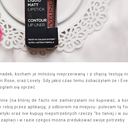
dek, kocham je miłością nieprzerwaną i z chęcią testuję 
en Rose, oraz Lovely. Gdy jakiś czas temu zobaczyłam że i Eve
ogłam się oprzeć.
ie (na której de facto nie zamierzałam nic kupować, a ko
robię przez aplikację, z odbiorem na miejscu- polecam tę f
tyki oraz nie kupuję niepotrzebnych rzeczy "bo taniej i w s
ię zapłaci i w razie czegoś można zredukować swoje potrzeby.