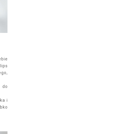
ebie
lips
ego,
m do
ka i
ybko