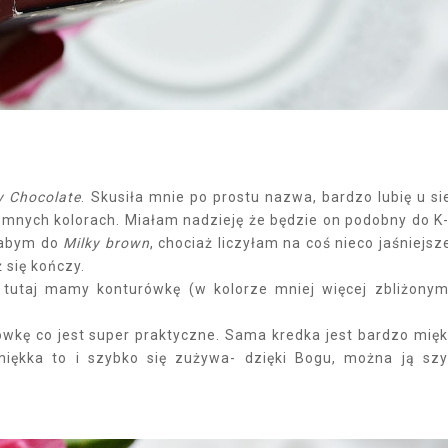
y Chocolate
. Skusiła mnie po prostu nazwa, bardzo lubię u si
iemnych kolorach. Miałam nadzieję że będzie on podobny do K-
ałabym do
Milky brown
, chociaż liczyłam na coś nieco jaśniejsz
ż się kończy.
i tutaj mamy konturówkę (w kolorze mniej więcej zbliżony
wkę co jest super praktyczne. Sama kredka jest bardzo mięk
 miękka to i szybko się zużywa- dzięki Bogu, można ją sz