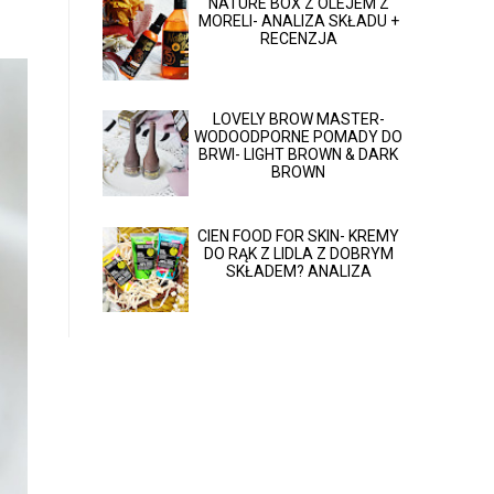
NATURE BOX Z OLEJEM Z
MORELI- ANALIZA SKŁADU +
RECENZJA
LOVELY BROW MASTER-
WODOODPORNE POMADY DO
BRWI- LIGHT BROWN & DARK
BROWN
CIEN FOOD FOR SKIN- KREMY
DO RĄK Z LIDLA Z DOBRYM
SKŁADEM? ANALIZA