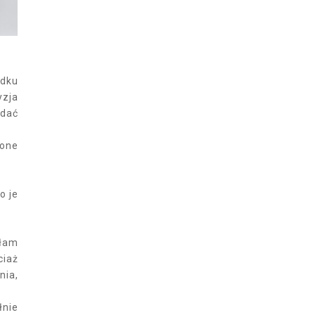
adku
yzja
idać
zone
o je
ułam
ciaż
nia,
łnie