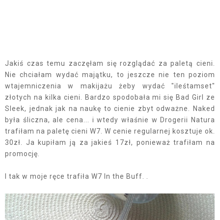
Jakiś czas temu zaczęłam się rozglądać za paletą cieni.
Nie chciałam wydać majątku, to jeszcze nie ten poziom
wtajemniczenia w makijażu żeby wydać "ileśtamset"
złotych na kilka cieni. Bardzo spodobała mi się Bad Girl ze
Sleek, jednak jak na naukę to cienie zbyt odważne. Naked
była śliczna, ale cena... i wtedy właśnie w Drogerii Natura
trafiłam na paletę cieni W7. W cenie regularnej kosztuje ok.
30zł. Ja kupiłam ją za jakieś 17zł, ponieważ trafiłam na
promocję.
I tak w moje ręce trafiła W7 In the Buff. .