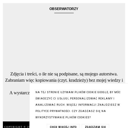
OBSERWATORZY
Zdjęcia i treści, o ile nie są podpisane, są mojego autorstwa.
Zabraniam więc kopiowania (czyt. kradzieży) bez mojej wiedzy i
zgody, zdjęć oraz tekstów.
A wystarczy napisać na maila którego znajdziesz w zakładce
NA TEJ STRONIE UŻYWAM PLIKÓW COOKIE GOOGLE, BY MÓC
Kontakt.
ŚWIADCZYĆ CI USŁUGI, PERSONALIZOWAĆ REKLAMY I
ANALIZOWAĆ RUCH. WIĘCEJ INFORMACJI ZNAJDZIESZ W
POLITYCE PRYWATNOŚCI. CZY ZGADZASZ SIĘ NA
WYKORZYSTYWANIE PLIKÓW COOKIES?
COPYRIGHT © 2014
BEAUTY LOVER
, BLOGGER
BLOG DESIGN:
CHCĘ WIĘCEJ INFO
ZGADZAM SIĘ